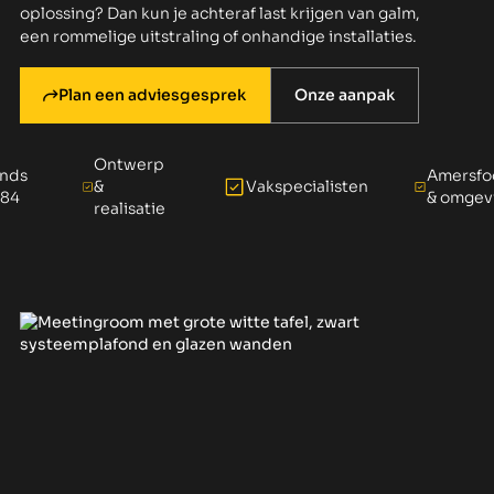
oplossing? Dan kun je achteraf last krijgen van galm,
een rommelige uitstraling of onhandige installaties.
Plan een adviesgesprek
Onze aanpak
Ontwerp
inds
Amersfo
Vakspecialisten
&
984
& omgev
realisatie