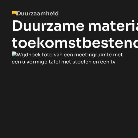
Duurzaamheid
Duurzame materia
toekomstbestendi