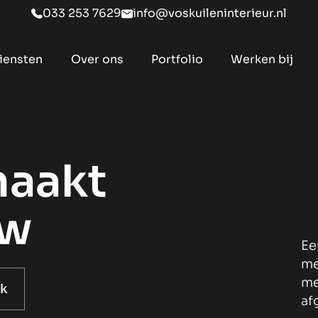
033 253 7629
info@voskuileninterieur.nl
iensten
Over ons
Portfolio
Werken bij
maakt
uw
Ee
me
me
k
af