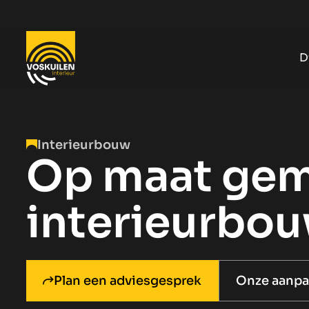
D
Interieurbouw
Op maat ge
interieurbo
Plan een adviesgesprek
Onze aanpa