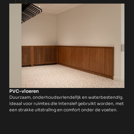
PVC-vloeren
Ta
Duurzaam, onderhoudsvriendelijk en waterbestendig.
Co
Ideaal voor ruimtes die intensief gebruikt worden, met
ru
een strakke uitstraling en comfort onder de voeten.
le
in