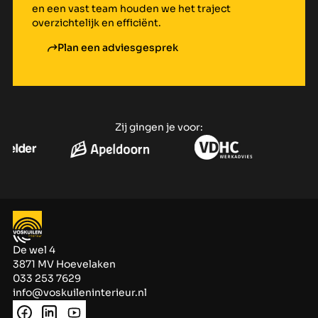
en een vast team houden we het traject
overzichtelijk en efficiënt.
Plan een adviesgesprek
Zij gingen je voor:
De wel 4
3871 MV Hoevelaken
033 253 7629
info@voskuileninterieur.nl