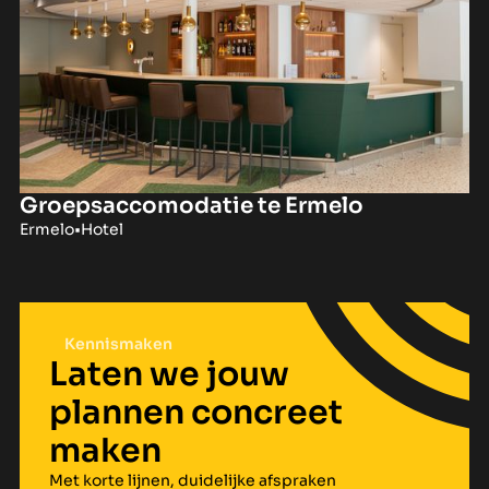
Groepsaccomodatie te Ermelo
Ermelo
•
Hotel
Kennismaken
Laten we jouw
plannen concreet
maken
Met korte lijnen, duidelijke afspraken